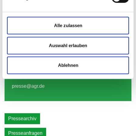
Alle zulassen
Markus Jablonski
Auswahl erlauben
Leiter Unternehmens­kommunikation
Pressesprecher
Ablehnen
+49 2366 300-820
presse@agr.de
Pressearchiv
Presseanfragen