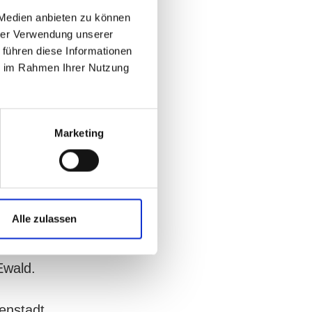
 Medien anbieten zu können
hrer Verwendung unserer
 führen diese Informationen
ie im Rahmen Ihrer Nutzung
he
Marketing
n, umso
voting
n, umso
Alle zulassen
August
Ewald.
enstadt