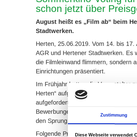
schon jetzt über Preisg
August heißt es „Film ab“ beim 
Stadtwerken.
Herten, 25.06.2019. Vom 14. bis 17.
AGR und Hertener Stadtwerken. Es w
die Filmleinwand flimmern, sondern a
Einrichtungen präsentiert.
Im Frühjahr hatten die Veranstalter
Herten“ aufgerufen und Hertener Verei
aufgefordert, sich mit ihren soziale
Bewerbungen eingereicht. Zehn Projekt
Zustimmung
den Sprung ins Sommerkino-Vorprog
Folgende Projekte werden im Rahmen 
Diese Webseite verwendet 