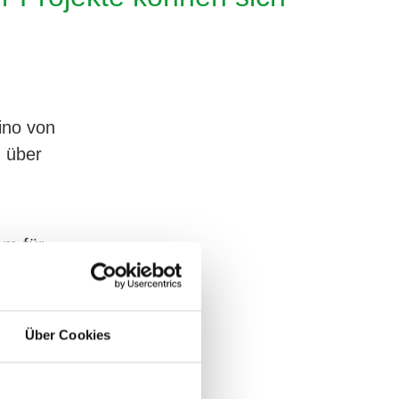
ino von
 über
am für
rten
jetzt
Über Cookies