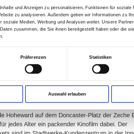
nhalte und Anzeigen zu personalisieren, Funktionen für soziale
„Grundschul“-Bienen
Website zu analysieren. Außerdem geben wir Informationen zu I
enau/Projekt: Theater- und Rollenspiel-Raum
r soziale Medien, Werbung und Analysen weiter. Unsere Partner
ommelzauber
 Daten zusammen, die Sie ihnen bereitgestellt haben oder die s
ile Werkstatt
n.
ekt: Fußball verbindet
 jetzt ein Preisgeld sicher. Über dessen genaue Hö
Präferenzen
Statistiken
r. Je mehr Besucher in die fünf Kinofilme komme
en, die gespendet werden können. Per Zuschauer
ttelt. Je mehr Stimmen ein Projekt verbuchen kan
Auswahl erlauben
merkino 2019“ läuft dieses Jahr vom 14. bis 17. 
de Hoheward auf dem Doncaster-Platz der Zeche 
ür jedes Alter ein packender Kinofilm dabei. Der
ckets sind im Stadtwerke-Kundenzentrum in der Inn