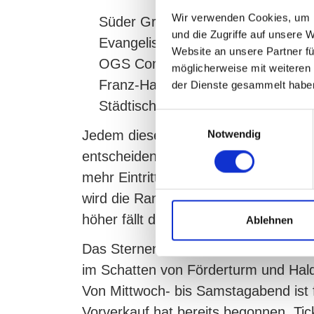
Wir verwenden Cookies, um I
Süder Grundschule/Projekt: Süder 
und die Zugriffe auf unsere 
Evangelischer Kindergarten Gertrud
Website an unsere Partner fü
OGS Comeniusschule/Projekt: Tr
möglicherweise mit weiteren
Franz-Hahn-Werkstatt/Projekt: Mob
der Dienste gesammelt habe
Städtisches Gymnasium Herten/Proj
Einwilligungsauswahl
Jedem dieser fünf Projekte ist schon
Notwendig
entscheiden die Sommerkino-Besuche
mehr Eintrittsgelder kommen zusamm
wird die Rangfolge der Projekte ermi
höher fällt die Spende aus.
Ablehnen
Das Sternenzelt-Event „Hertener Som
im Schatten von Förderturm und Hal
Von Mittwoch- bis Samstagabend ist f
Vorverkauf hat bereits begonnen. Ti