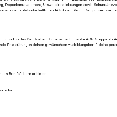
ung, Deponiemanagement, Umweltdienstleistungen sowie Sekundärerzeugn
ir aus den abfallwirtschaftlichen Aktivitäten Strom, Dampf, Fernwärm
Einblick in das Berufsleben. Du lernst nicht nur die AGR Gruppe als A
nde Praxisübungen deinen gewünschten Ausbildungsberuf, deine persö
enden Berufsfeldern anbieten:
irtschaft