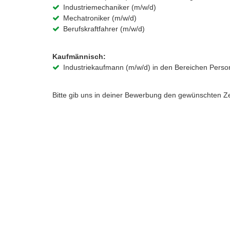
Industriemechaniker (m/w/d)
Mechatroniker (m/w/d)
Berufskraftfahrer (m/w/d)
Kaufmännisch:
Industriekaufmann (m/w/d) in den Bereichen Persona
Bitte gib uns in deiner Bewerbung den gewünschten Zei
Darauf kannst du dich freu
Handfestes Mitwirken an Umwelt- und Klimaschutz 
Eine angenehme Arbeitsatmosphäre mit echtem Te
Eine abwechslungsreiches Praktikum mit verschi
Vom ersten Tag an aktive Mitarbeit und praxisnahe
Unsere Praktikumsbetreuer*innen haben immer ein 