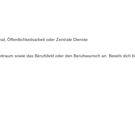
l, Öffentlichkeitsarbeit oder Zentrale Dienste
traum sowie das Berufsfeld oder den Berufswunsch an. Bewirb dich bitt
en
in einer spannenden Branche mit guten Zukunftsaussichten
amgeist nach unserem Motto „Miteinander – Füreinander“
edenen Aufgaben und Schwerpunkten
s Lernen
„offenes Ohr“ und begleiten dich durch dein Praktikum