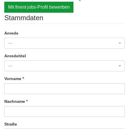
Mit finest jobs-Profil bewerben
Stammdaten
Anrede
---
Anredetitel
---
Vorname
*
Nachname
*
Straße