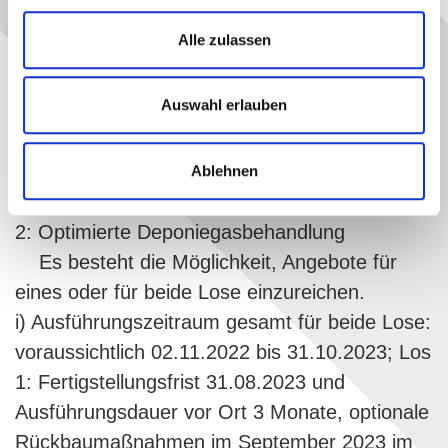
Gasfassung zu ertüchtigen und die
Alle zulassen
Anlagentechnik an das Konzept gemäß
Potenzialstudie anzupassen.
Auswahl erlauben
g) Mit Ausnahme von branchenüblichen
Fertigungs- und Ausführungszeichnungen sind
keine Planungsleistungen gefordert
Ablehnen
h) Los 1: Optimierte Deponiegasfassung – Los
2: Optimierte Deponiegasbehandlung
Es besteht die Möglichkeit, Angebote für
eines oder für beide Lose einzureichen.
i) Ausführungszeitraum gesamt für beide Lose:
voraussichtlich 02.11.2022 bis 31.10.2023; Los
1: Fertigstellungsfrist 31.08.2023 und
Ausführungsdauer vor Ort 3 Monate, optionale
Rückbaumaßnahmen im September 2023 im