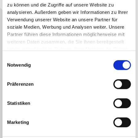
zu können und die Zugriffe auf unsere Website zu
a) AGR Abfallentsorgungs-Gesellschaft
analysieren. Außerdem geben wir Informationen zu Ihrer
Ruhrgebiet mbH, Im Emscherbruch 11, 45699
Verwendung unserer Website an unsere Partner für
Herten, Telefon: 02366/300-0, Telefax
soziale Medien, Werbung und Analysen weiter. Unsere
02366/300-889, E-Mail: einkauf@agr.de
Partner führen diese Informationen möglicherweise mit
weiteren Daten zusammen, die Sie ihnen bereitgestellt
b) Öffentliche Ausschreibung nach VOB/A
haben oder die sie im Rahmen Ihrer Nutzung der Dienste
c) Auftragsvergabe auf elektronischem Wege
gesammelt haben.
Einwilligungsauswahl
und Verfahren der Ver- und Entschlüsselung
Notwendig
ist nicht vorgesehen
d) Bauauftrag
Präferenzen
e) Zentraldeponie Hattingen, 45527 Hattingen-
Bredenscheid
Statistiken
f) Optimierung der Gasfassung sowie
Maßnahmen zur In-situ-Stabilisierung des
Marketing
Deponiekörpers im Rahmen der Nationalen
Klimaschutzinitiative. Hierfür ist die