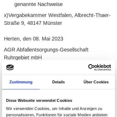
genannte Nachweise
x)Vergabekammer Westfalen, Albrecht-Thaer-
Straße 9, 48147 Münster
Herten, den 08. Mai 2023
AGR Abfallentsorgungs-Gesellschaft
Ruhrgebiet mbH
Zentraldeponie Hattingen: Optimierung der
Zustimmung
Details
Über Cookies
Gasfassung sowie Maßnahmen zur In-situ-
Stabilisierung des Deponiekörpers im
Diese Webseite verwendet Cookies
Rahmen der Nationalen
Wir verwenden Cookies, um Inhalte und Anzeigen zu
Klimaschutzinitiative
personalisieren, Funktionen für soziale Medien anbieten