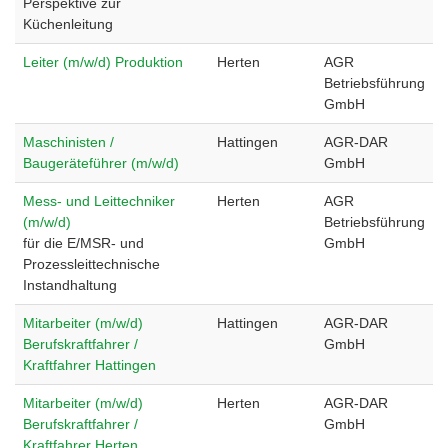
Perspektive zur
Küchenleitung
Leiter (m/w/d) Produktion
Herten
AGR
Betriebsführung
GmbH
Maschinisten /
Hattingen
AGR-DAR
Baugeräteführer (m/w/d)
GmbH
Mess- und Leittechniker
Herten
AGR
(m/w/d)
Betriebsführung
für die E/MSR- und
GmbH
Prozessleittechnische
Instandhaltung
Mitarbeiter (m/w/d)
Hattingen
AGR-DAR
Berufskraftfahrer /
GmbH
Kraftfahrer Hattingen
Mitarbeiter (m/w/d)
Herten
AGR-DAR
Berufskraftfahrer /
GmbH
Kraftfahrer Herten