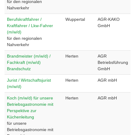
für den regionalen
Nahverkehr
Berufskraftfahrer /
Wuppertal
AGR-KAKO
Kraftfahrer / Lkw-Fahrer
GmbH
(m/w/d)
für den regionalen
Nahverkehr
Brandmeister (m/w/d) /
Herten
AGR
Fachkraft (m/w/d)
Betriebsführung
Brandschutz
GmbH
Jurist / Wirtschaftsjurist
Herten
AGR mbH
(m/w/d)
Koch (m/w/d) für unsere
Herten
AGR mbH
Betriebsgastronomie mit
Perspektive zur
Küchenleitung
für unsere
Betriebsgastronomie mit